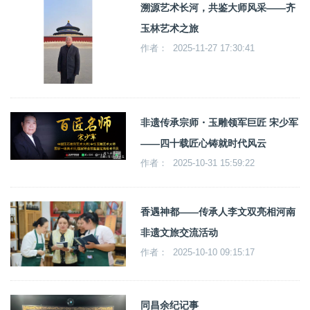
溯源艺术长河，共鉴大师风采——齐
玉林艺术之旅
作者： 2025-11-27 17:30:41
非遗传承宗师・玉雕领军巨匠 宋少军
——四十载匠心铸就时代风云
作者： 2025-10-31 15:59:22
香遇神都——传承人李文双亮相河南
非遗文旅交流活动
作者： 2025-10-10 09:15:17
同昌余纪记事